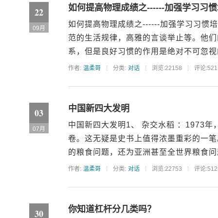
如何提高物理成绩之------加强学习习
22
如何提高物理成绩之------加强学习
09月
范的生活规律，高雅的言谈举止等。他们
系，但是良好习惯的作用是绝对不可忽视的
作者:
温柔哥
分类:
对话
浏览:22158
评论:521
中国新四大发明
03
中国新四大发明1、 杂交水稻 ：1973
07月
卷。这无疑是史书上值得浓墨重彩的一笔
的粮食问题，还为亚洲甚至全世界粮食问题
作者:
温柔哥
分类:
对话
浏览:22753
评论:512
你知道杠杆分几类吗？
30