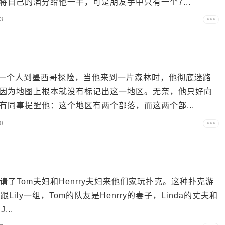
自己的酒分给他一半，可是朋友手中只有一个7...
3
有一个人到墨西哥探险，当他来到一片森林时，他彻底迷路
因为地图上根本就没有标记出这一地区。无奈，他只好向
同事提醒他：这个地区有两个部落，而这两个部...
0
妇请了Tom夫妇和Henrry夫妇来他们家玩扑克。这种扑克游
ily一组，Tom的队友是Henrry的妻子，Linda的丈夫和
..