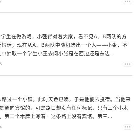
7
，学生在做游戏，小强背对着大家，看不见A、B两队的方
说假话；现在从A、B两队中随机选出一个人——小张，不
中抽取一个学生小王去问小张是在西边还是东边...
6
地人路过一个小镇，此时天色已晚，于是他便去投宿。当他来
是通向宾馆的，可是路口却没有任何标记，只有三个小木
第二个木牌上写着：这条路上没有宾馆。第三...
4