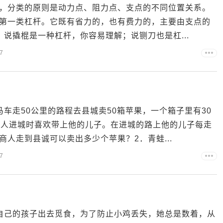
，分类的原则是动力点、阻力点、支点的不同位置关系。
第一类杠杆。它既有省力的，也有费力的，主要由支点的
 说撬棍是一种杠杆，你容易理解；说铡刀也是杠...
7
车走50公里的路程去县城卖50箱苹果，一个箱子里有30
商人进城时喜欢带上他的儿子。在进城的路上他的儿子每走
人走到县诚可以卖出多少个苹果？2．青蛙...
7
自己的孩子出去觅食，为了防止小鸡丢失，她总是数着，从