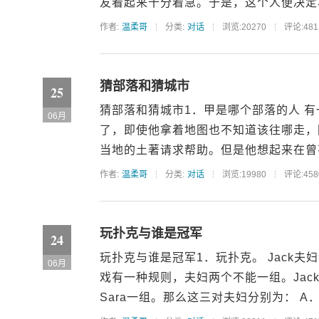
友看起来十分着急。于是，这个人便决定将
作者:
温柔哥
分类:
对话
浏览:20270
评论:481
猜部落和猜城市
25
猜部落和猜城市1．甲是哪个部落的人 
06月
了，即使他拿着地图也不知道该往哪走，
当地的土著请求帮助。但是他想起来在曾有
作者:
温柔哥
分类:
对话
浏览:19980
评论:458
玩扑克与谁是冠军
24
玩扑克与谁是冠军1．玩扑克。 Jack夫
06月
戏有一种规则，夫妇两个不能一组。Jack跟L
Sara一组。那么这三对夫妇分别为： A．J.