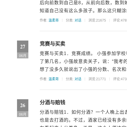
后向前数到自己是8，从前向后数，数到
知道自己没有这么多孩子。那么这只糊涂的
作者:
温柔哥
分类:
对话
浏览:21675
评论:478
竞赛与买卖
27
竞赛与买卖1．竞赛成绩。 小强参加学
06月
了第几名，小强故意卖关子，说：“我考的
想了没多久就说出了小强的分数、名次和年
作者:
温柔哥
分类:
对话
浏览:21771
评论:473
分酒与赔钱
26
分酒与赔钱1．如何分酒？一个人晚上出
06月
也是去打酒的。不过，酒家已经没有多余