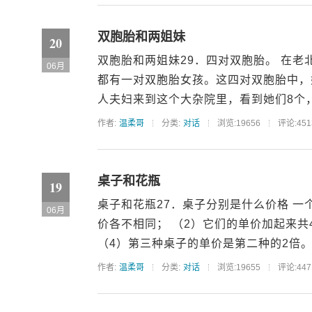
双胞胎和两姐妹
20
双胞胎和两姐妹29．四对双胞胎。 在
06月
都有一对双胞胎女孩。这四对双胞胎中，姐
人夫妇来到这个大杂院里，看到她们8个，
作者:
温柔哥
分类:
对话
浏览:19656
评论:451
桌子和花瓶
19
桌子和花瓶27．桌子分别是什么价格 一
06月
价各不相同； （2）它们的单价加起来共4
（4）第三种桌子的单价是第二种的2倍。 
作者:
温柔哥
分类:
对话
浏览:19655
评论:447