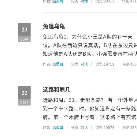
作者:
温柔哥
分类:
对话
浏览:20311
评论:471
兔追乌龟
23
兔追乌龟1、为什么小王是A队的有一天
06月
位。A队在西边只说真话，B队在东边只
知道他是A队还是B队。小强需要再在两队
作者:
温柔哥
分类:
对话
浏览:19713
评论:455
选路和周几
22
选路和周几31．走哪条路？ 有一个外
06月
到一个十字路口时，他知道肯定有一条路
牌。第一个木牌上写着：这条路上有宾馆。
作者:
温柔哥
分类:
对话
浏览:19976
评论:453