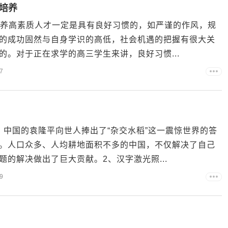
惯培养
习惯培养高素质人才一定是具有良好习惯的，如严谨的作风，规
的成功固然与自身学识的高低，社会机遇的把握有很大关
。对于正在求学的高三学生来讲，良好习惯...
7
年，中国的袁隆平向世人捧出了“杂交水稻”这一震惊世界的答
。人口众多、人均耕地面积不多的中国，不仅解决了自己
的解决做出了巨大贡献。2、汉字激光照...
9