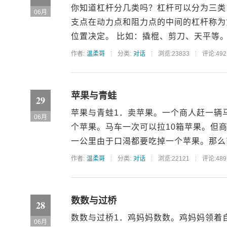
你知道杠杆分几类吗？杠杆可以分为三类
06月
支点在动力点和阻力点的中间的杠杆称为
位置决定。 比如：撬棍、剪刀、天平等。
作者:
温柔哥
分类:
对话
浏览:23833
评论:492
苹果与青蛙
29
苹果与青蛙1．卖苹果。一个商人赶一辆马
06月
个苹果。马车一次可以拉10箱苹果。但
一公里由于口渴都要吃掉一个苹果。那么商
作者:
温柔哥
分类:
对话
浏览:22121
评论:489
数数与过桥
28
数数与过桥1．鸡妈妈数数。鸡妈妈领着
06月